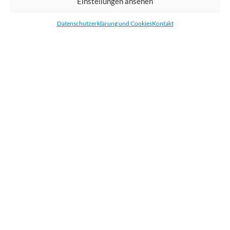
Einstellungen ansehen
Bestellen Sie gedruckte Werbemittel online für Ihr Unternehmen. Wir
drucken: Banner, Stoffe, Folien, Fahnen, Strandfahnen, Poster, Etiketten
Datenschutzerklärung und Cookies
Kontakt
und Aufkleber. Wir liefern unsere Druckprodukte Deutschland,
Österreich und die meisten Länder der Europäischen Union.
KATEGORIEN
NÜTZLICHE LINKS
KÜRZLICHE POSTS
BEWERTEN SIE UNS AUF GOOGLE