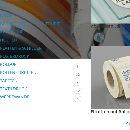
17
EVENT
26
FAHNEN
7
GESUNDHEIT UND SICHERHEIT
Ablösbare Etikett
3
KLEBEFOLIE
12
48
NEUHEIT
12
PLATTEN & SCHILDER
6
POSTERDRUCK
4
ROLL-UP
9
ROLLENETIKETTEN
12
TAPETEN
6
TEXTILDRUCK
12
WERBEWÄNDE
6
Etiketten auf Rolle
48