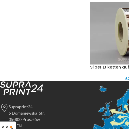
Silber Etiketten au
62
Supraprint24
5 Domaniewska Str.
05-800 Pruszków
POLEN