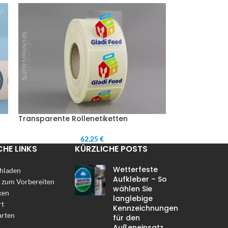
Transparente Rollenetiketten
62,25 €
CHE LINKS
KÜRZLICHE POSTS
Wetterfeste
hladen
Aufkleber – So
 zum Vorbereiten
wählen Sie
ken
langlebige
rt
Kennzeichnungen
arten
für den
Außeneinsatz