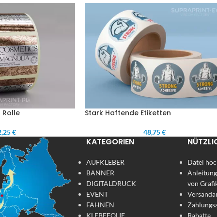
f Rolle
Stark Haftende Etiketten
,25 €
48,75 €
KATEGORIEN
NÜTZLI
AUFKLEBER
Datei hoc
BANNER
Anleitung
DIGITALDRUCK
von Grafi
EVENT
Versanda
FAHNEN
Zahlungs
KLEBEFOLIE
Rabatte