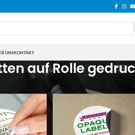
ER UNS
KONTAKT
tten auf Rolle gedru
lagwortet mit „Etiketten auf Rolle gedruckt“
Show
9
12