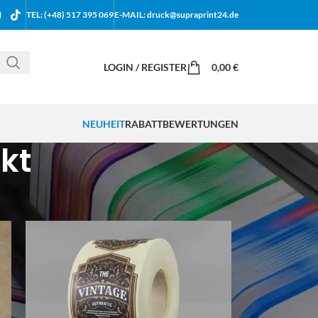
TEL: (+48) 517 395 069
E-MAIL: druck@supraprint24.de
LOGIN / REGISTER
0,00
€
NEUHEIT
RABATT
BEWERTUNGEN
ckt
18
24