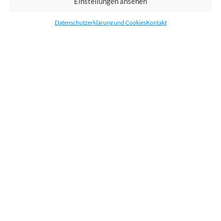
Einstellungen ansehen
Bestellen Sie gedruckte Werbemittel online für Ihr Unternehmen. Wir
drucken: Banner, Stoffe, Folien, Fahnen, Strandfahnen, Poster, Etiketten
Datenschutzerklärung und Cookies
Kontakt
und Aufkleber. Wir liefern unsere Druckprodukte Deutschland,
Österreich und die meisten Länder der Europäischen Union.
KATEGORIEN
NÜTZLICHE LINKS
KÜRZLICHE POSTS
BEWERTEN SIE UNS AUF GOOGLE