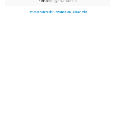
Einstellungen ansehen
Bestellen Sie gedruckte Werbemittel online für Ihr Unternehmen. Wir
drucken: Banner, Stoffe, Folien, Fahnen, Strandfahnen, Poster, Etiketten
Datenschutzerklärung und Cookies
Kontakt
und Aufkleber. Wir liefern unsere Druckprodukte Deutschland,
Österreich und die meisten Länder der Europäischen Union.
KATEGORIEN
NÜTZLICHE LINKS
KÜRZLICHE POSTS
BEWERTEN SIE UNS AUF GOOGLE