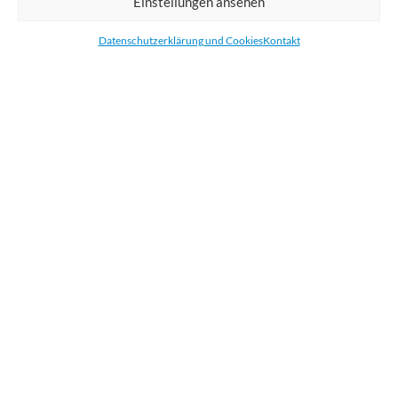
Einstellungen ansehen
Bestellen Sie gedruckte Werbemittel online für Ihr Unternehmen. Wir
drucken: Banner, Stoffe, Folien, Fahnen, Strandfahnen, Poster, Etiketten
Datenschutzerklärung und Cookies
Kontakt
und Aufkleber. Wir liefern unsere Druckprodukte Deutschland,
Österreich und die meisten Länder der Europäischen Union.
KATEGORIEN
NÜTZLICHE LINKS
KÜRZLICHE POSTS
BEWERTEN SIE UNS AUF GOOGLE