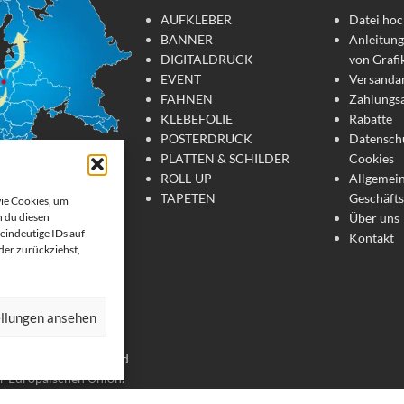
AUFKLEBER
Datei hoc
BANNER
Anleitung
DIGITALDRUCK
von Grafi
EVENT
Versanda
FAHNEN
Zahlungs
KLEBEFOLIE
Rabatte
POSTERDRUCK
Datensch
PLATTEN & SCHILDER
Cookies
ROLL-UP
Allgemei
TAPETEN
Geschäft
wie Cookies, um
Über uns
 du diesen
tdruck
eindeutige IDs auf
Kontakt
oder zurückziehst,
te Werbemittel online
 Wir drucken: Banner,
ellungen ansehen
, Strandfahnen, Poster,
er. Wir liefern unsere
chland, Österreich und
er Europäischen Union.