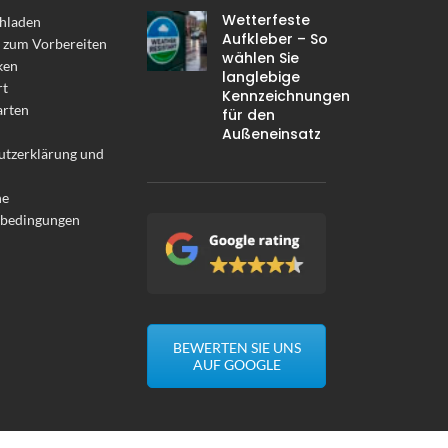
Wetterfeste
hladen
Aufkleber – So
 zum Vorbereiten
wählen Sie
ken
langlebige
rt
Kennzeichnungen
arten
für den
Außeneinsatz
utzerklärung und
ne
sbedingungen
BEWERTEN SIE UNS
AUF GOOGLE