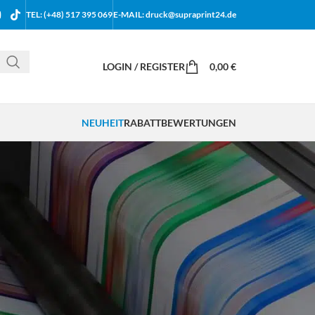
TEL: (+48) 517 395 069
E-MAIL: druck@supraprint24.de
LOGIN / REGISTER
0,00
€
NEUHEIT
RABATT
BEWERTUNGEN
18
24