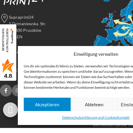
Supraprint24
5 Domaniewska Str.
05-800 Pruszków
B
E
W
E
R
T
U
N
G
E
N
K
O
N
T
R
O
L
L
I
E
R
E
N
POLEN
Tel: +48 517 395 069
Einwilligung verwalten
Um dir ein optimales Erlebnis zu bieten, verwenden wir Technologien 
Digital
druck@supraprint24.de
Geräteinformationen zu speichern und/oder darauf zuzugreifen. Wenn
4.8
Großforma
Technologien zustimmst, können wir Daten wie das Surfverhalten oder 
dieser Website verarbeiten. Wenn du deine Einwilligung nicht erteilst 
können bestimmte Merkmale und Funktionen beeinträchtigt werden.
Bestellen Sie gedruck
für Ihr Unternehmen.
Akzeptieren
Ablehnen
Einst
Stoffe, Folien, Fahnen
Etiketten und Aufkleb
Datenschutzerklärung und Cookies
Kontakt
Druckprodukte Deuts
die meisten Länder d