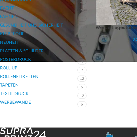
17
EVENT
26
FAHNEN
7
GESUNDHEIT UND SICHERHEIT
Werbe Liegestühle
3
KLEBEFOLIE
12
32
NEUHEIT
12
PLATTEN & SCHILDER
6
POSTERDRUCK
4
ROLL-UP
9
ROLLENETIKETTEN
12
TAPETEN
6
TEXTILDRUCK
12
WERBEWÄNDE
6