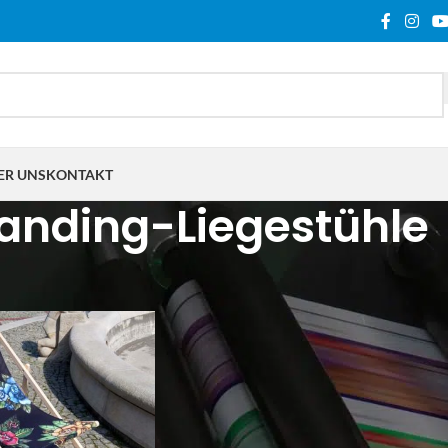
ER UNS
KONTAKT
anding-Liegestühle
lagwortet mit „Branding-Liegestühle“
Show
9
12