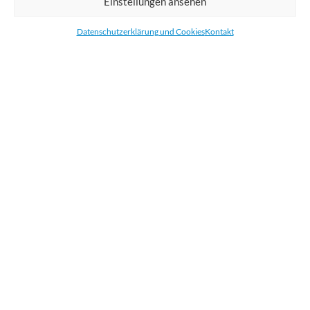
Einstellungen ansehen
Bestellen Sie gedruckte Werbemittel online für Ihr Unternehmen. Wir
drucken: Banner, Stoffe, Folien, Fahnen, Strandfahnen, Poster, Etiketten
Datenschutzerklärung und Cookies
Kontakt
und Aufkleber. Wir liefern unsere Druckprodukte Deutschland,
Österreich und die meisten Länder der Europäischen Union.
KATEGORIEN
NÜTZLICHE LINKS
KÜRZLICHE POSTS
BEWERTEN SIE UNS AUF GOOGLE