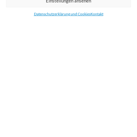
Einstellungen ansehen
Bestellen Sie gedruckte Werbemittel online für Ihr Unternehmen. Wir
drucken: Banner, Stoffe, Folien, Fahnen, Strandfahnen, Poster, Etiketten
Datenschutzerklärung und Cookies
Kontakt
und Aufkleber. Wir liefern unsere Druckprodukte Deutschland,
Österreich und die meisten Länder der Europäischen Union.
KATEGORIEN
NÜTZLICHE LINKS
KÜRZLICHE POSTS
BEWERTEN SIE UNS AUF GOOGLE