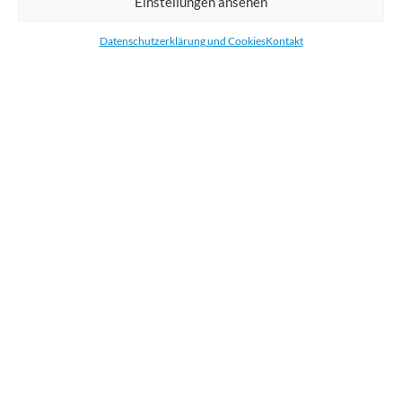
Einstellungen ansehen
Bestellen Sie gedruckte Werbemittel online für Ihr Unternehmen. Wir
drucken: Banner, Stoffe, Folien, Fahnen, Strandfahnen, Poster, Etiketten
Datenschutzerklärung und Cookies
Kontakt
und Aufkleber. Wir liefern unsere Druckprodukte Deutschland,
Österreich und die meisten Länder der Europäischen Union.
KATEGORIEN
NÜTZLICHE LINKS
KÜRZLICHE POSTS
BEWERTEN SIE UNS AUF GOOGLE