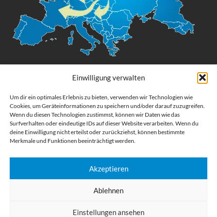
Einwilligung verwalten
Digital Großformatdruck
Um dir ein optimales Erlebnis zu bieten, verwenden wir Technologien wie
Cookies, um Geräteinformationen zu speichern und/oder darauf zuzugreifen.
Bestellen Sie gedruckte Werbemittel online für Ihr Unternehmen. Wir
Wenn du diesen Technologien zustimmst, können wir Daten wie das
drucken: Banner, Stoffe, Folien, Fahnen, Strandfahnen, Poster, Etiketten
Surfverhalten oder eindeutige IDs auf dieser Website verarbeiten. Wenn du
und Aufkleber. Wir liefern unsere Druckprodukte Deutschland,
deine Einwilligung nicht erteilst oder zurückziehst, können bestimmte
Österreich und die meisten Länder der Europäischen Union.
Merkmale und Funktionen beeinträchtigt werden.
KATEGORIEN
Akzeptieren
NÜTZLICHE LINKS
Ablehnen
KÜRZLICHE POSTS
Einstellungen ansehen